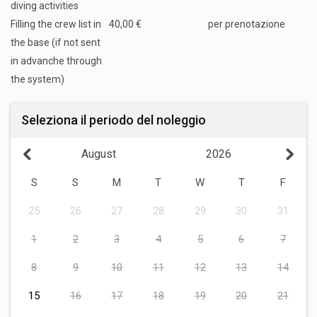
diving activities
Filling the crew list in
40,00 €
per prenotazione
the base (if not sent
in advanche through
the system)
Seleziona il periodo del noleggio
August
2026
S
S
M
T
W
T
F
25
26
27
28
29
30
31
1
2
3
4
5
6
7
8
9
10
11
12
13
14
15
16
17
18
19
20
21