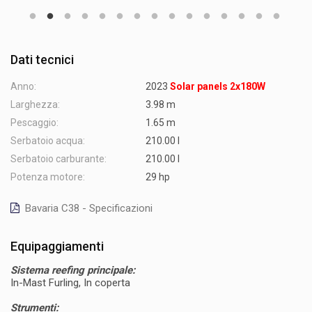
Dati tecnici
Anno:
2023
Solar panels 2x180W
Larghezza:
3.98 m
Pescaggio:
1.65 m
Serbatoio acqua:
210.00 l
Serbatoio carburante:
210.00 l
Potenza motore:
29 hp
Bavaria C38 - Specificazioni
Equipaggiamenti
Sistema reefing principale:
In-Mast Furling, In coperta
Strumenti: