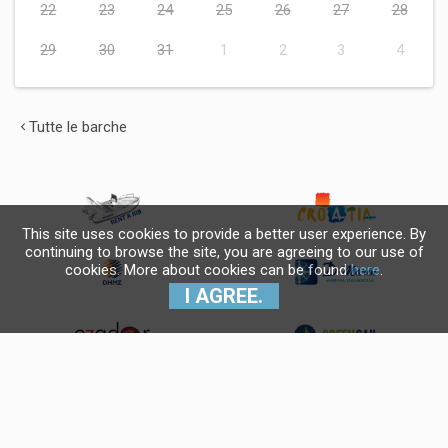
22
23
24
25
26
27
28
29
30
31
1
2
3
4
Tutte le barche
This site uses cookies to provide a better user experience. By
continuing to browse the site, you are agreeing to our use of
cookies. More about cookies can be found
here
.
I AGREE.