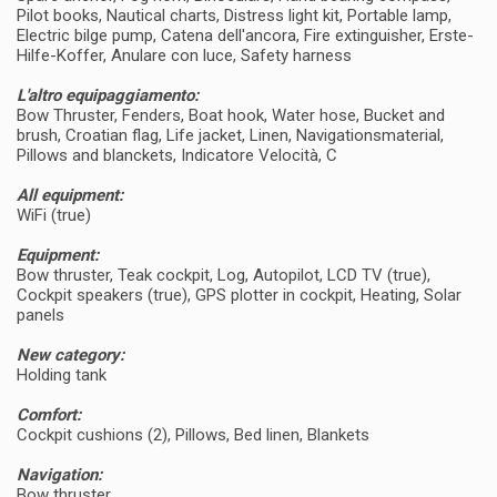
Pilot books, Nautical charts, Distress light kit, Portable lamp,
Electric bilge pump, Catena dell'ancora, Fire extinguisher, Erste-
Hilfe-Koffer, Anulare con luce, Safety harness
L'altro equipaggiamento:
Bow Thruster, Fenders, Boat hook, Water hose, Bucket and
brush, Croatian flag, Life jacket, Linen, Navigationsmaterial,
Pillows and blanckets, Indicatore Velocità, C
All equipment:
WiFi (true)
Equipment:
Bow thruster, Teak cockpit, Log, Autopilot, LCD TV (true),
Cockpit speakers (true), GPS plotter in cockpit, Heating, Solar
panels
New category:
Holding tank
Comfort:
Cockpit cushions (2), Pillows, Bed linen, Blankets
Navigation:
Bow thruster