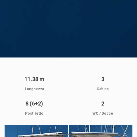
11.38 m
3
Lunghezza
Cabine
8 (6+2)
2
Posti letto
WC / Docce