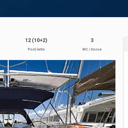
12 (10+2)
3
Posti letto
WC / Docce