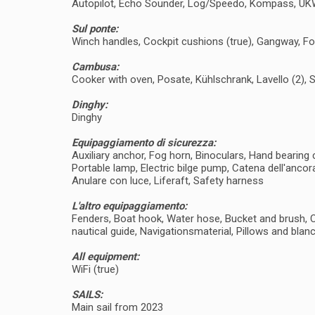
Autopilot, Echo Sounder, Log/Speedo, Kompass, UK
Sul ponte:
Winch handles, Cockpit cushions (true), Gangway, F
Cambusa:
Cooker with oven, Posate, Kühlschrank, Lavello (2), S
Dinghy:
Dinghy
Equipaggiamento di sicurezza:
Auxiliary anchor, Fog horn, Binoculars, Hand bearing c
Portable lamp, Electric bilge pump, Catena dell'ancora
Anulare con luce, Liferaft, Safety harness
L'altro equipaggiamento:
Fenders, Boat hook, Water hose, Bucket and brush, Cro
nautical guide, Navigationsmaterial, Pillows and blan
All equipment:
WiFi (true)
SAILS:
Main sail from 2023