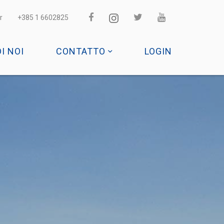
r
+385 1 6602825
DI NOI
CONTATTO
LOGIN