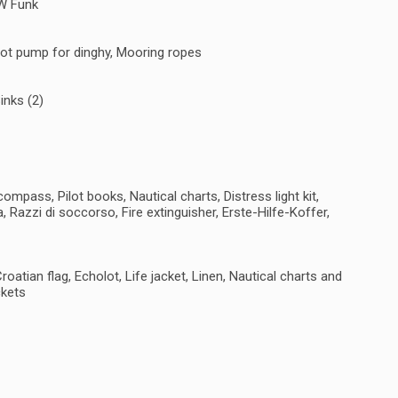
W Funk
oot pump for dinghy, Mooring ropes
inks (2)
ompass, Pilot books, Nautical charts, Distress light kit,
, Razzi di soccorso, Fire extinguisher, Erste-Hilfe-Koffer,
atian flag, Echolot, Life jacket, Linen, Nautical charts and
ckets