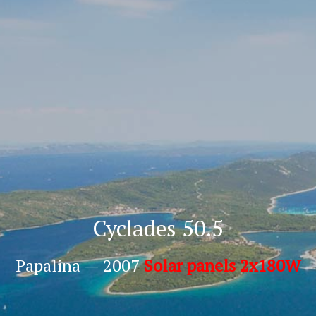
Cyclades 50.5
Papalina — 2007
Solar panels 2x180W