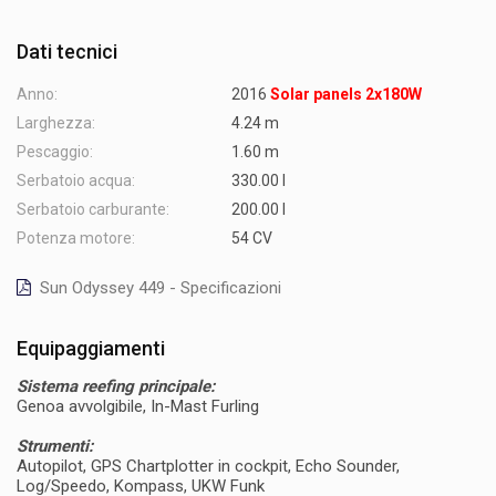
Dati tecnici
Anno:
2016
Solar panels 2x180W
Larghezza:
4.24 m
Pescaggio:
1.60 m
Serbatoio acqua:
330.00 l
Serbatoio carburante:
200.00 l
Potenza motore:
54 CV
Sun Odyssey 449 - Specificazioni
Equipaggiamenti
Sistema reefing principale:
Genoa avvolgibile, In-Mast Furling
Strumenti:
Autopilot, GPS Chartplotter in cockpit, Echo Sounder,
Log/Speedo, Kompass, UKW Funk