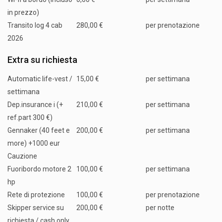
in prezzo)
Transito log 4 cab
280,00 €
per prenotazione
2026
Extra su richiesta
Automatic life-vest /
15,00 €
per settimana
settimana
Dep.insurance i (+
210,00 €
per settimana
ref.part 300 €)
Gennaker (40 feet e
200,00 €
per settimana
more) +1000 eur
Cauzione
Fuoribordo motore 2
100,00 €
per settimana
hp
Rete di protezione
100,00 €
per prenotazione
Skipper service su
200,00 €
per notte
richiesta / cash only