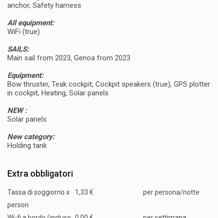
anchor, Safety harness
All equipment:
WiFi (true)
SAILS:
Main sail from 2023, Genoa from 2023
Equipment:
Bow thruster, Teak cockpit, Cockpit speakers (true), GPS plotter
in cockpit, Heating, Solar panels
NEW :
Solar panels
New category:
Holding tank
Extra obbligatori
Tassa di soggiorno x
1,33 €
per persona/notte
person
Wi-fi a bordo (incluso
0,00 €
per settimana