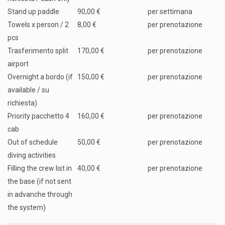
Stand up paddle
90,00 €
per settimana
Towels x person / 2
8,00 €
per prenotazione
pcs
Trasferimento split
170,00 €
per prenotazione
airport
Overnight a bordo (if
150,00 €
per prenotazione
available / su
richiesta)
Priority pacchetto 4
160,00 €
per prenotazione
cab
Out of schedule
50,00 €
per prenotazione
diving activities
Filling the crew list in
40,00 €
per prenotazione
the base (if not sent
in advanche through
the system)