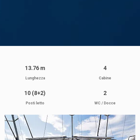
13.76 m
4
Lunghezza
Cabine
10 (8+2)
2
Posti letto
WC / Docce