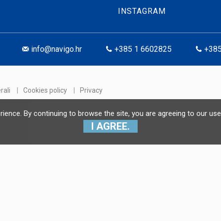
INSTAGRAM
info@navigo.hr
+385 1 6602825
+385
rali
|
Cookies policy
|
Privacy
erience. By continuing to browse the site, you are agreeing to our 
I AGREE.