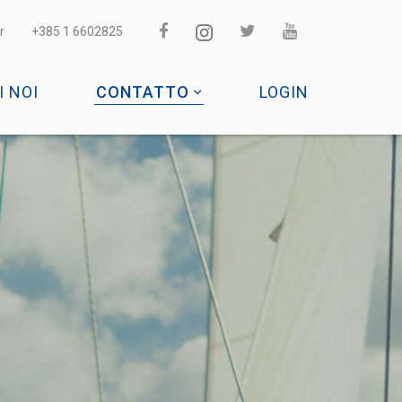
r
+385 1 6602825
I NOI
CONTATTO
LOGIN