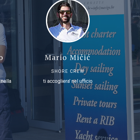
o
Mario Mičić
SHORE CREW
 nella
ti accogliera' nel ufficio
se hai
qualc