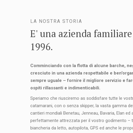
LA NOSTRA STORIA
E' una azienda familiare
1996.
Comminciando con la flotta di alcune barche, neg
cresciuto in una azienda respettabile e ben'organ
sempre uguale – fornire il migliore servizio e far
ospiti rillassanti e indimenticabili.
Speriamo che riusciremo as soddisfare tutte le vost
catamarani, con o senza skipper, la vasta gamma dell
cantieri mondiali Benetau, Jenneau, Bavaria, Elan ed 
perfettamente attrezzata per il vostro godimento – tr
biancheria da letto, autopilota, GPS ed anche le propost