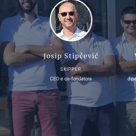
Josip Stipčević
SKIPPER
CEO e co-fondatore
dip