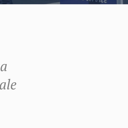
la
ale