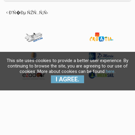
Đ’Ń�Đµ ŃŹŃ…Ń‚Ń‹
This site uses cookies to provide a better user experience. By
continuing to browse the site, you are agreeing to our use of
cookies. More about cookies can be found
here
.
I AGREE.
Krajnji primatelj financijskog
instrumenta sufinanciranog iz
Europskog fonda za regionalni
razvoj u sklopu Operativnog