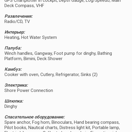
GPS Chartplotter in cockpit, Depth Gauge, Log/Speedo, Main
Deck Compass, VHF
Развлечения:
Radio/CD, TV
Интерьер:
Heating, Hot Water System
Палуба:
Winch handles, Gangway, Foot pump for dinghy, Bathing
Platform, Bimini, Deck Shower
Камбуз:
Cooker with oven, Cutlery, Refrigerator, Sinks (2)
Электрика:
Shore Power Connection
Шлюпка:
Dinghy
Спасательное оборудование:
Spare anchor, Fog horn, Binoculars, Hand bearing compass,
Pilot books, Nautical charts, Distress light kit, Portable lamp,