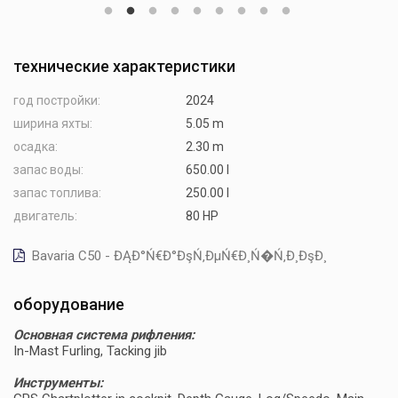
технические характеристики
год постройки:
2024
ширина яхты:
5.05 m
осадка:
2.30 m
запас воды:
650.00 l
запас топлива:
250.00 l
двигатель:
80 HP
Bavaria C50 - ĐĄĐ°Ń€Đ°ĐşŃ‚ĐµŃ€Đ¸Ń�Ń‚Đ¸ĐşĐ¸
оборудование
Основная система рифления:
In-Mast Furling, Tacking jib
Инструменты: