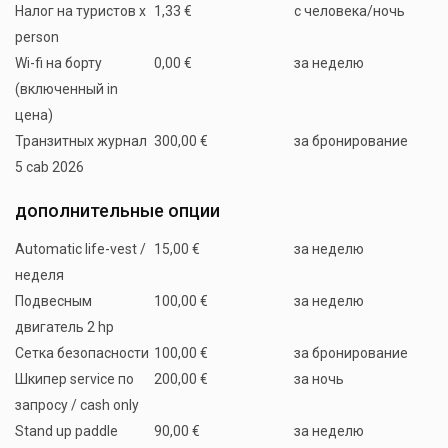
Налог на туристов x
1,33 €
с человека/ночь
person
Wi-fi на борту
0,00 €
за неделю
(включенный in
цена)
Транзитных журнал
300,00 €
за бронирование
5 cab 2026
дополнительные опции
Automatic life-vest /
15,00 €
за неделю
неделя
Подвесным
100,00 €
за неделю
двигатель 2 hp
Сетка безопасности
100,00 €
за бронирование
Шкипер service по
200,00 €
за ночь
запросу / cash only
Stand up paddle
90,00 €
за неделю