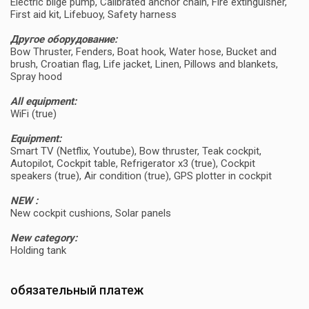
Electric bilge pump, Calibrated anchor chain, Fire extinguisher,
First aid kit, Lifebuoy, Safety harness
Другое оборудование:
Bow Thruster, Fenders, Boat hook, Water hose, Bucket and
brush, Croatian flag, Life jacket, Linen, Pillows and blankets,
Spray hood
All equipment:
WiFi (true)
Equipment:
Smart TV (Netflix, Youtube), Bow thruster, Teak cockpit,
Autopilot, Cockpit table, Refrigerator x3 (true), Cockpit
speakers (true), Air condition (true), GPS plotter in cockpit
NEW :
New cockpit cushions, Solar panels
New category:
Holding tank
обязательный платеж