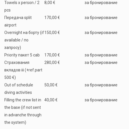
Towels x person / 2
8,00 €
за бронирование
pcs
Передача split
170,00 €
за бронирование
airport
Overnight на борту (if
150,00 €
за бронирование
available / по
запросу)
Priority пакет 5 cab
170,00 €
за бронирование
Страхования
280,00 €
за бронирование
вкладов iii (+ref.part
500 €)
Out of schedule
50,00 €
за бронирование
diving activities
Filling the crew list in
40,00 €
за бронирование
the base (if not sent
in advanche through
the system)