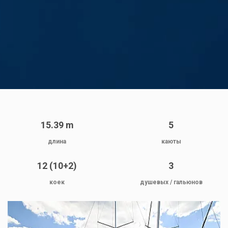
15.39 m
5
длина
каюты
12 (10+2)
3
коек
душевых / гальюнов