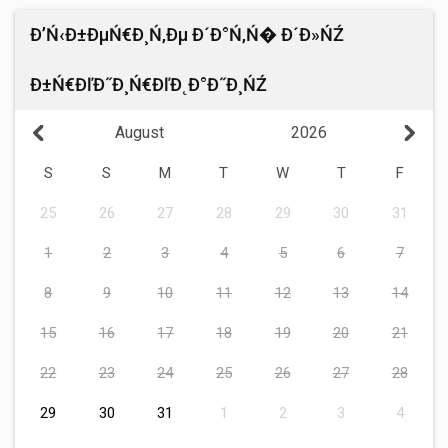
Đ’Ń‹Đ±ĐµŃ€Đ¸Ń‚Đµ Đ´Đ°Ń‚Ń� Đ´Đ»ŃŹ
Đ±Ń€ĐľĐ˝Đ¸Ń€ĐľĐ˛Đ°Đ˝Đ¸ŃŹ
August
2026
S
S
M
T
W
T
F
25
26
27
28
29
30
31
1
2
3
4
5
6
7
8
9
10
11
12
13
14
15
16
17
18
19
20
21
22
23
24
25
26
27
28
29
30
31
1
2
3
4